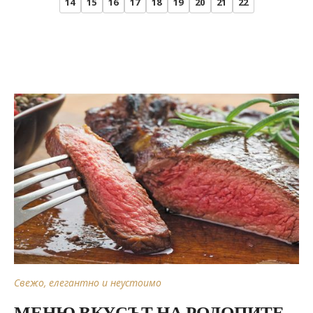
14
15
16
17
18
19
20
21
22
Свежо, елегантно и неустоимо
МЕНЮ ВКУСЪТ НА РОДОПИТЕ