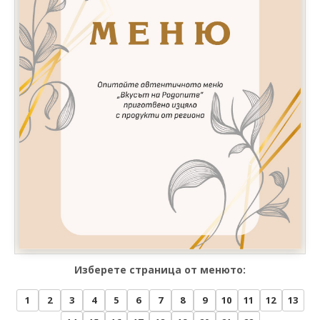
Изберете страница от менюто:
1
2
3
4
5
6
7
8
9
10
11
12
13