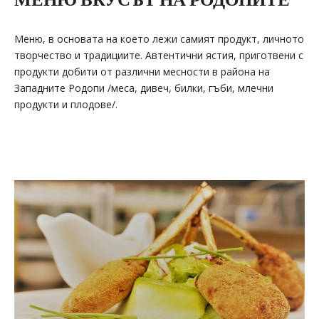
Меню, в основата на коeто лежи самият продукт, личното
творчество и традициите. Автентични ястия, приготвени с
продукти добити от различни месности в района на
Западните Родопи /меса, дивеч, билки, гъби, млечни
продукти и плодове/.