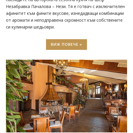
Незабравка Пачалова – Нези. Тя е готвач с изключителен
афинитет към фините вкусове, изнедадващи комбинации
от аромати и неподправена скромност към собствените
си кулинарни шедьоври.
ВИЖ ПОВЕЧЕ »