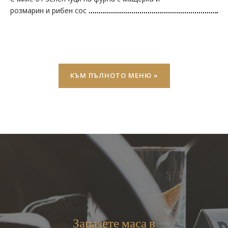
розмарин и рибен сос
КЪМ ПЪЛНОТО МЕНЮ »
Запазете маса в