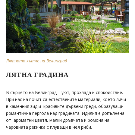
Лятното
кътче на Велинград
ЛЯТНА ГРАДИНА
В сърцето на Велинград – уют, прохлада и спокойствие.
При нас на почит са естествените материали, което личи
в каменния зид и красивите дървени греди, образуващи
романтична пергола над градината. Идилия е допълнена
от ароматни цветя, малки дръвчета и ромона на
чаровната рекичка с плуващи в нея риби.