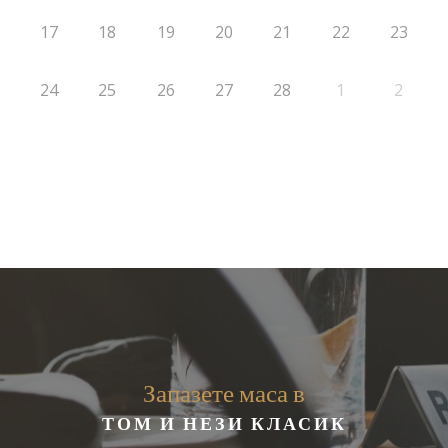
17
18
19
20
21
22
23
24
25
26
27
28
1
2
Запазете маса в
ТОМ И НЕЗИ КЛАСИК